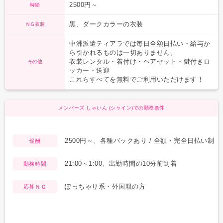
2500円～
時給
黒、ダークカラーの衣装
ＮＧ衣装
中洲派遣ティアラでは毎日全額日払い・給与か
ら引かれるものは一切ありません。
衣装レンタル・着付け・ヘアセット・鍵付きロ
その他
ッカー・送迎
これらすべてを無料でご利用いただけます！
メンバーズ しゃいん (シャイン)での勤務条件
2500円～、各種バックあり / 全額・完全日払い制
報酬
21:00～1:00、出勤時間の10分前到着
勤務時間
ぽっちゃり系・外国籍の方
応募ＮＧ