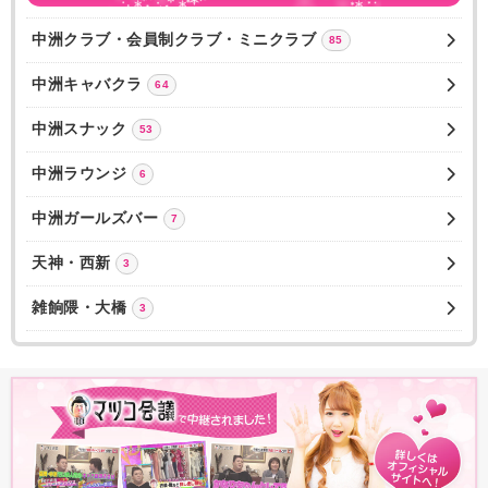
中洲クラブ・会員制クラブ・ミニクラブ
85
中洲キャバクラ
64
中洲スナック
53
中洲ラウンジ
6
中洲ガールズバー
7
天神・西新
3
雑餉隈・大橋
3