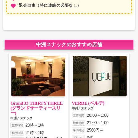
退会自由（特に連絡の必要なし）
中洲スナックのおすすめ店舗
Grand 33 THIRTY THREE
VERDE (ベルデ)
(グランドサーティースリ
⁄
中洲
スナック
ー)
20:00～1:00
営業時間
⁄
中洲
スナック
21:00～1:00
勤務時間
20時～1時
営業時間
2500円～
平均時給
21時～1時
勤務時間
0件
口コミ