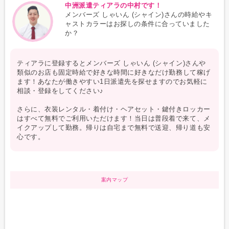
中洲派遣ティアラの中村です！
メンバーズ しゃいん (シャイン)さんの時給やキ
ャストカラーはお探しの条件に合っていました
か？
ティアラに登録
するとメンバーズ しゃいん (シャイン)さんや
類似のお店も固定時給で
好きな時間
に
好きなだけ勤務
して稼げ
ます！あなたが働きやすい1日派遣先を探せますのでお気軽に
相談・登録をしてください♪
さらに、
衣装レンタル・着付け・ヘアセット・鍵付きロッカー
はすべて無料でご利用いただけます！当日は普段着で来て、メ
イクアップして勤務。
帰りは自宅まで無料で送迎、帰り道も安
心
です。
案内マップ