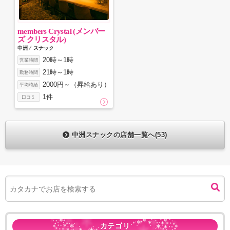
members Crystal (メンバー
ズ クリスタル)
⁄
中洲
スナック
20時～1時
営業時間
21時～1時
勤務時間
2000円～（昇給あり）
平均時給
1件
口コミ
中洲スナックの店舗一覧へ(53)
カテゴリ