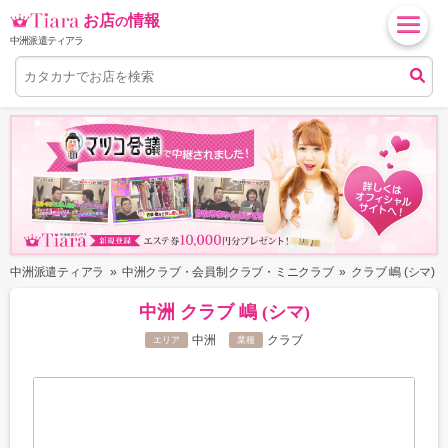
お店
情報
の
中洲派遣ティアラ
ティアラオフィシャルサイト
契約店舗一覧
契約店舗TOP
クラブ
キャバクラ
スナック
中洲派遣ティアラ
»
中洲クラブ・会員制クラブ・ミニクラブ
»
クラブ 嶋 (シマ)
ラウンジ
中洲 クラブ 嶋 (シマ)
ガールズバー
中洲
クラブ
エリア
業種
ティアラブログ