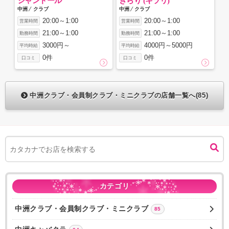
シャンドール
きらり (キラリ)
⁄
⁄
中洲
クラブ
中洲
クラブ
20:00～1:00
20:00～1:00
営業時間
営業時間
21:00～1:00
21:00～1:00
勤務時間
勤務時間
3000円～
4000円～5000円
平均時給
平均時給
0件
0件
口コミ
口コミ
中洲クラブ・会員制クラブ・ミニクラブの店舗一覧へ(85)
カテゴリ
中洲クラブ・会員制クラブ・ミニクラブ
85