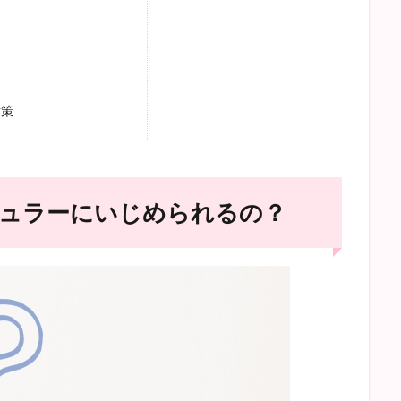
対策
ュラーにいじめられるの？