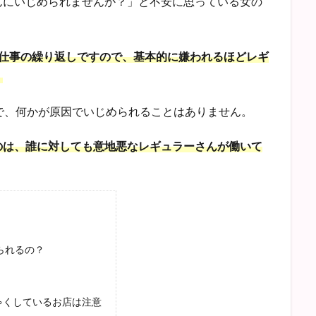
んにいじめられませんか？」と不安に思っている女の
お仕事の繰り返しですので、基本的に嫌われるほどレギ
。
で、何かが原因でいじめられることはありません。
のは、誰に対しても意地悪なレギュラーさんが働いて
られるの？
ゃくしているお店は注意