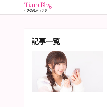
中洲派遣ティアラ
記事一覧