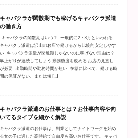
キャバクラが閑散期でも稼げるキャバクラ派遣
の働き方
キャバクラの閑散期はいつ？ 一般的に2・8月といわれる
キャバクラ派遣は沢山のお店で働けるから比較的安定しやす
い キャバクラ派遣が閑散期じゃないのに稼げない理由は？
早上がりが連続してしまう 勤務態度を改める お店の見直し
が必要 出勤時間や勤務時間が短い 在籍に比べて、働ける時
間の保証がない、または短 […]
キャバクラ派遣のお仕事とは？お仕事内容や向
いてるタイプを細かく解説
キャバクラ派遣のお仕事は、副業としてナイトワークを始め
る女の子に適した高時給で自由度も高いお仕事です。 キャバ