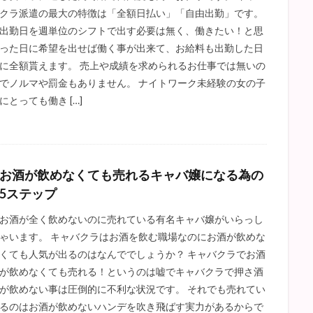
クラ派遣の最大の特徴は「全額日払い」「自由出勤」です。
出勤日を週単位のシフトで出す必要は無く、働きたい！と思
った日に希望を出せば働く事が出来て、お給料も出勤した日
に全額貰えます。 売上や成績を求められるお仕事では無いの
でノルマや罰金もありません。 ナイトワーク未経験の女の子
にとっても働き […]
お酒が飲めなくても売れるキャバ嬢になる為の
5ステップ
お酒が全く飲めないのに売れている有名キャバ嬢がいらっし
ゃいます。 キャバクラはお酒を飲む職場なのにお酒が飲めな
くても人気が出るのはなんででしょうか？ キャバクラでお酒
が飲めなくても売れる！というのは嘘でキャバクラで押さ酒
が飲めない事は圧倒的に不利な状況です。 それでも売れてい
るのはお酒が飲めないハンデを吹き飛ばす実力があるからで