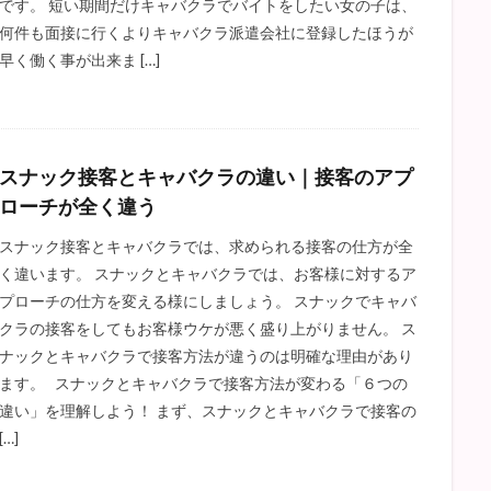
です。 短い期間だけキャバクラでバイトをしたい女の子は、
何件も面接に行くよりキャバクラ派遣会社に登録したほうが
早く働く事が出来ま […]
スナック接客とキャバクラの違い｜接客のアプ
ローチが全く違う
スナック接客とキャバクラでは、求められる接客の仕方が全
く違います。 スナックとキャバクラでは、お客様に対するア
プローチの仕方を変える様にしましょう。 スナックでキャバ
クラの接客をしてもお客様ウケが悪く盛り上がりません。 ス
ナックとキャバクラで接客方法が違うのは明確な理由があり
ます。 スナックとキャバクラで接客方法が変わる「６つの
違い」を理解しよう！ まず、スナックとキャバクラで接客の
[…]